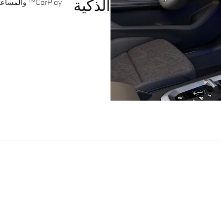
الذكية
CarPlay™ والمساعد الشخصي الذكي من BMW بكل يسر وأمان.