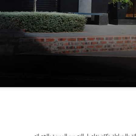
الداخلي بالحداثة والبساطة. تكوّن تفاصيل التصميم المميزة والخصائص