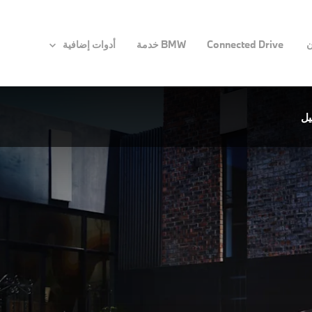
ن
Connected Drive
BMW خدمة
أدوات إضافية
يل