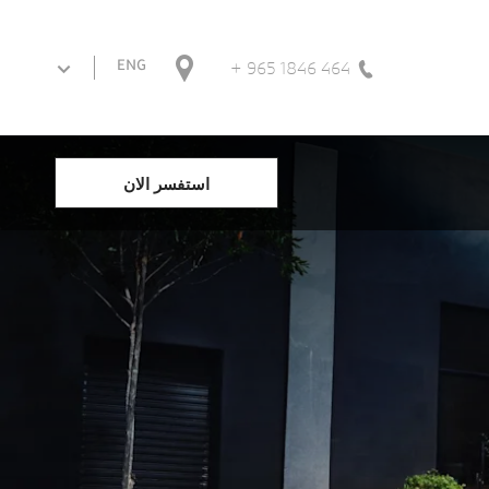
464 1846 965 +
ENG
استفسر الان