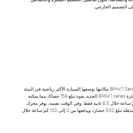
لى التصميم الخارجي.
عززت السيارة الجديدة BMW 1 Series مكانتها بوصفها السيارة الأكثر رياضية في البيئة
التنافسية. يتميز محرك سيارة BMW 1 series الجديد بقوة تبلغ 156 حصانًا، مما يمكنه
التسارع من 0 إلى 100 كم/ساعة خلال 8.5 ثانية فقط. وفي الوقت نفسه، يوفر محرك
سيارة M135 xDrive قوة مذهلة تبلغ 300 حصان، ويدفعها من 0 إلى 100 كم/ساعة خلال