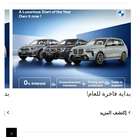
بداية فاخرة للعام!
بداية 
إكتشف المزيد
إكتش